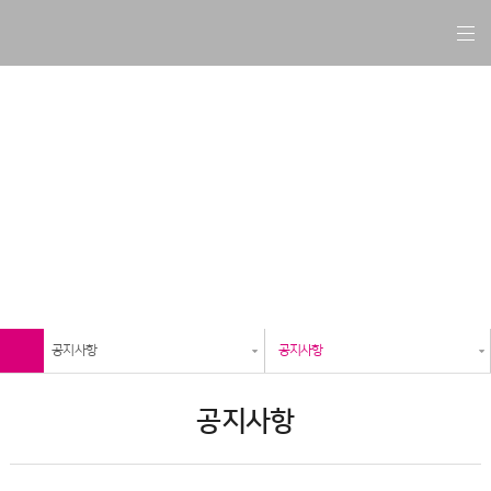
커뮤니티
갑상선·유방진료병원 행복한 유앤갑외과 입니다.
공지사항
공지사항
공지사항